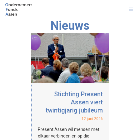
Ga
naar
de
Nieuws
inhoud
Men
Stichting Present
Assen viert
twintigjarig jubileum
12 juni 2026
Present Assen wil mensen met
elkaar verbinden en op die