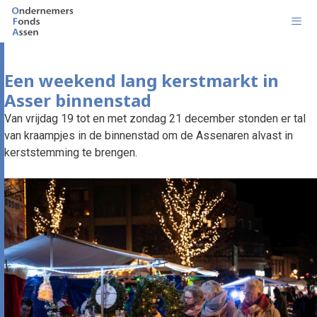
Ga
naar
de
inhoud
Men
Een weekend lang kerstmarkt in
Asser binnenstad
Van vrijdag 19 tot en met zondag 21 december stonden er tal
van kraampjes in de binnenstad om de Assenaren alvast in
kerststemming te brengen.