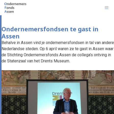
Ga
naar
de
inhoud
Men
Ondernemersfondsen te gast in
Assen
Behalve in Assen vind je ondernemersfondsen in tal van andere
Nederlandse steden. Op 6 april waren ze te gast in Assen waar
de Stichting Ondernemersfonds Assen de collega’s ontving in
de Statenzaal van het Drents Museum.