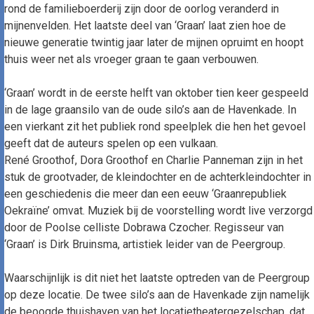
rond de familieboerderij zijn door de oorlog veranderd in
mijnenvelden. Het laatste deel van ‘Graan’ laat zien hoe de
nieuwe generatie twintig jaar later de mijnen opruimt en hoopt
thuis weer net als vroeger graan te gaan verbouwen.
‘Graan’ wordt in de eerste helft van oktober tien keer gespeeld
in de lage graansilo van de oude silo’s aan de Havenkade. In
een vierkant zit het publiek rond speelplek die hen het gevoel
geeft dat de auteurs spelen op een vulkaan.
René Groothof, Dora Groothof en Charlie Panneman zijn in het
stuk de grootvader, de kleindochter en de achterkleindochter in
een geschiedenis die meer dan een eeuw ‘Graanrepubliek
Oekraïne’ omvat. Muziek bij de voorstelling wordt live verzorgd
door de Poolse celliste Dobrawa Czocher. Regisseur van
‘Graan’ is Dirk Bruinsma, artistiek leider van de Peergroup.
Waarschijnlijk is dit niet het laatste optreden van de Peergroup
op deze locatie. De twee silo’s aan de Havenkade zijn namelijk
de beoogde thuishaven van het locatietheatergezelschap, dat