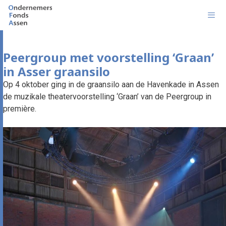
Ga
naar
de
inhoud
Men
Peergroup met voorstelling ‘Graan’
in Asser graansilo
Op 4 oktober ging in de graansilo aan de Havenkade in Assen
de muzikale theatervoorstelling ‘Graan’ van de Peergroup in
première.