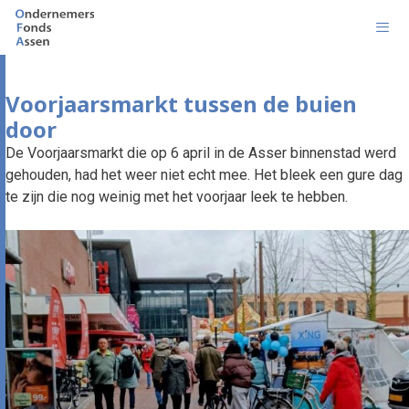
Ga
naar
de
inhoud
Men
Voorjaarsmarkt tussen de buien
door
De Voorjaarsmarkt die op 6 april in de Asser binnenstad werd
gehouden, had het weer niet echt mee. Het bleek een gure dag
te zijn die nog weinig met het voorjaar leek te hebben.