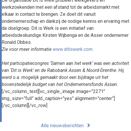
De organisatie
Dit is Werk
probeert werkgevers en
werkzoekenden met een afstand tot de arbeidsmarkt met
elkaar in contact te brengen. Ze doet dit vanuit
ondernemerschap en dankzij de nodige kennis en ervaring met
de doelgroep. Dit is Werk is een initiatief van
arbeidsdeskundige Kirsten Wijbenga en de Asser ondernemer
Ronald Obbes.
Zie voor meer informatie
www.ditiswerk.com.
Het participatiecongres ‘Samen aan het werk’ was een activiteit
van ‘Dit is Werk’ en de Rabobank Assen & Noord-Drenthe. Hij
werd o.a. mogelijk gemaakt door een bijdrage uit het
bovenstedelijk budget van het Ondernemersfonds Assen.
[/vc_column_text][vc_single_image image=”2271″
img_size=”full” add_caption=”yes” alignment=”center”]
[/vc_column][/vc_row]
Alle nieuwsberichten