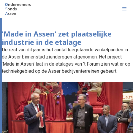
Ga
naar
de
inhoud
Men
'Made in Assen' zet plaatselijke
industrie in de etalage
De rest van dit jaar is het aantal leegstaande winkelpanden in
de Asser binnenstad zienderogen afgenomen. Het project
'Made in Assen' laat in de etalages van ‘t Forum zien wat er op
techniekgebied op de Asser bedrijventerreinen gebeurt.