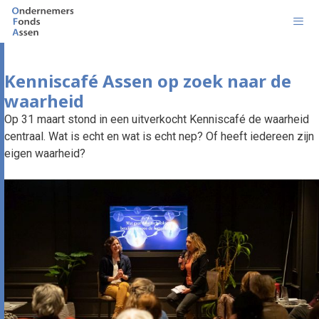
Ga
naar
de
inhoud
Men
Kenniscafé Assen op zoek naar de
waarheid
Op 31 maart stond in een uitverkocht Kenniscafé de waarheid
centraal. Wat is echt en wat is echt nep? Of heeft iedereen zijn
eigen waarheid?