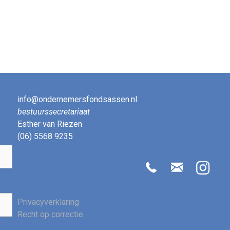
info@ondernemersfondsassen.nl
bestuurssecretariaat
Esther van Riezen
(06) 5568 9235
Privacyverklaring
Recht op correctie