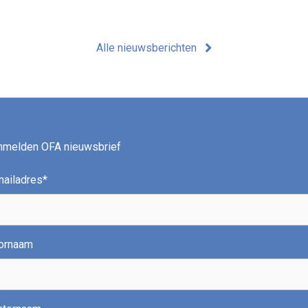
Alle nieuwsberichten
nmelden OFA nieuwsbrief
mailadres
*
ornaam