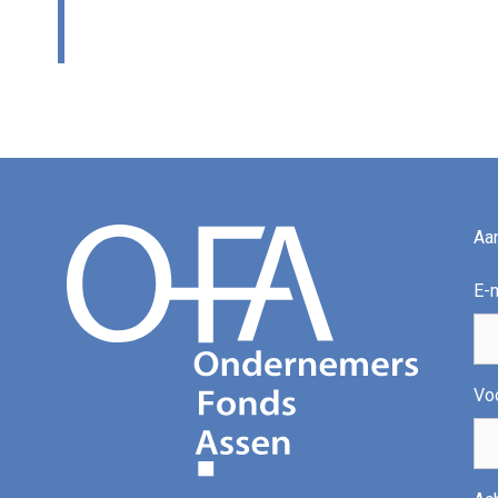
Aa
E-
Vo