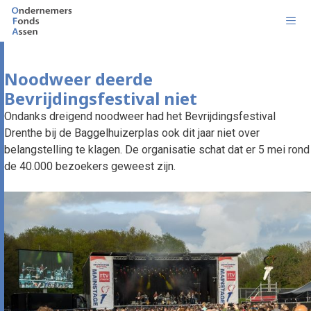
Ga
naar
de
inhoud
Men
Noodweer deerde
Bevrijdingsfestival niet
Ondanks dreigend noodweer had het Bevrijdingsfestival
Drenthe bij de Baggelhuizerplas ook dit jaar niet over
belangstelling te klagen. De organisatie schat dat er 5 mei rond
de 40.000 bezoekers geweest zijn.