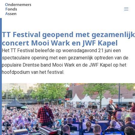
Ga
naar
de
inhoud
Men
TT Festival geopend met gezamenlijk
concert Mooi Wark en JWF Kapel
Het TT Festival beleefde op woensdagavond 21 juni een
spectaculaire opening met een gezamenlijk optreden van de
populaire Drentse band Mooi Wark en de JWF Kapel op het
hoofdpodium van het festival.