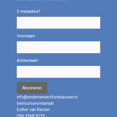
E-mailadres
*
Voornaam
Achternaam
Abonneren
info@ondernemersfondsassen.nl
bestuurssecretariaat
Esther van Riezen
(06) 5568 9235