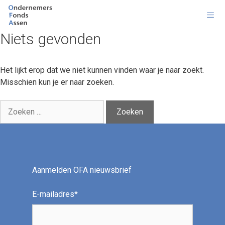
Ga
naar
de
Niets gevonden
inhoud
Men
Het lijkt erop dat we niet kunnen vinden waar je naar zoekt.
Misschien kun je er naar zoeken.
Zoek
naar:
Aanmelden OFA nieuwsbrief
E-mailadres
*