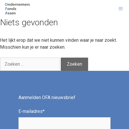
Ga
naar
de
Niets gevonden
inhoud
Men
Het lijkt erop dat we niet kunnen vinden waar je naar zoekt.
Misschien kun je er naar zoeken.
Zoek
naar:
Aanmelden OFA nieuwsbrief
E-mailadres
*